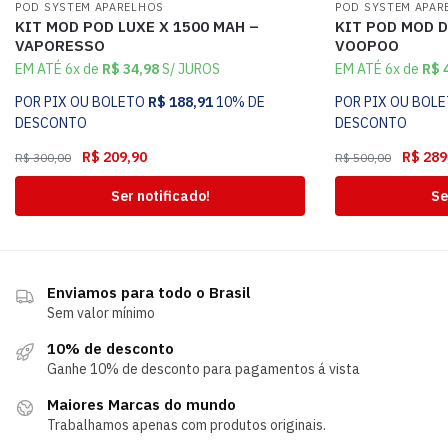
POD SYSTEM APARELHOS
POD SYSTEM APAR
KIT MOD POD LUXE X 1500 MAH –
KIT POD MOD D
VAPORESSO
VOOPOO
EM ATÉ 6x de
R$
34,98
S/ JUROS
EM ATÉ 6x de
R$
4
POR PIX OU BOLETO
R$
188,91
10% DE
POR PIX OU BOL
DESCONTO
DESCONTO
R$
209,90
R$
289
R$
300,00
R$
500,00
Ser notificado!
Se
Enviamos para todo o Brasil
Sem valor mínimo
10% de desconto
Ganhe 10% de desconto para pagamentos á vista
Maiores Marcas do mundo
Trabalhamos apenas com produtos originais.