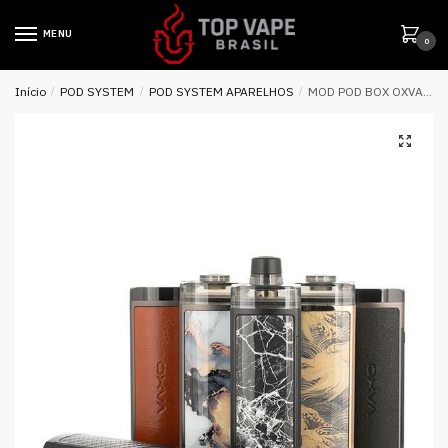
MENU
0
Início
/
POD SYSTEM
/
POD SYSTEM APARELHOS
/
MOD POD BOX OXVA VELOCITY 100W 5ML – OXVA