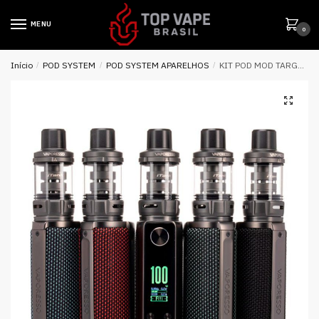
MENU
0
Início
/
POD SYSTEM
/
POD SYSTEM APARELHOS
/
KIT POD MOD TARGET 100 ITANK GTI – VAPORESSO