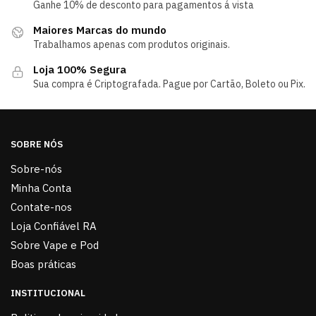
Ganhe 10% de desconto para pagamentos á vista
Maiores Marcas do mundo
Trabalhamos apenas com produtos originais.
Loja 100% Segura
Sua compra é Criptografada. Pague por Cartão, Boleto ou Pix.
SOBRE NÓS
Sobre-nós
Minha Conta
Contate-nos
Loja Confiável RA
Sobre Vape e Pod
Boas práticas
INSTITUCIONAL