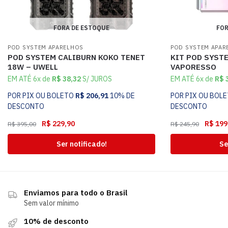
FORA DE ESTOQUE
FOR
POD SYSTEM APARELHOS
POD SYSTEM APAR
POD SYSTEM CALIBURN KOKO TENET
KIT POD SYST
18W – UWELL
VAPORESSO
EM ATÉ 6x de
R$
38,32
S/ JUROS
EM ATÉ 6x de
R$
3
POR PIX OU BOLETO
R$
206,91
10% DE
POR PIX OU BOL
DESCONTO
DESCONTO
R$
229,90
R$
199
R$
395,00
R$
245,90
Ser notificado!
Se
Enviamos para todo o Brasil
Sem valor mínimo
10% de desconto