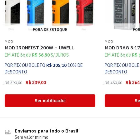
FORA DE ESTOQUE
FOR
MOD
MOD
MOD IRONFIST 200W – UWELL
MOD DRAG 3 1
EM ATÉ 6x de
R$
56,50
S/ JUROS
EM ATÉ 6x de
R$
6
POR PIX OU BOLETO
R$
305,10
10% DE
POR PIX OU BOL
DESCONTO
DESCONTO
R$
339,00
R$
364
R$
390,00
R$
480,00
Ser notificado!
Se
Enviamos para todo o Brasil
Sem valor mínimo