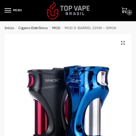
MENU
0
Início
/
Cigarro Eletrônico
/
MOD
/
MOD D-BARREL 225W – SMOK