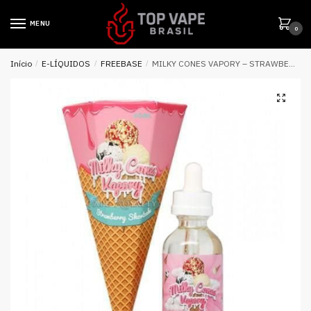
MENU
0
Início
/
E-LÍQUIDOS
/
FREEBASE
/
MILKY CONES VAPORY – STRAWBERRY SHORT CAKE