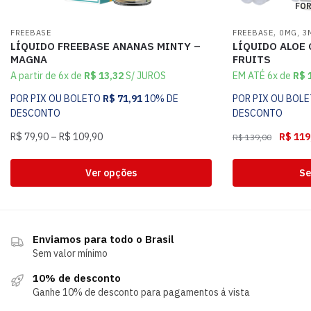
FOR
,
FREEBASE
FREEBASE
0MG, 3
LÍQUIDO FREEBASE ANANAS MINTY –
LÍQUIDO ALOE 
MAGNA
FRUITS
A partir de 6x de
R$
13,32
S/ JUROS
EM ATÉ 6x de
R$
1
POR PIX OU BOLETO
R$
71,91
10% DE
POR PIX OU BOL
DESCONTO
DESCONTO
R$
79,90
–
R$
109,90
R$
119
R$
139,00
Ver opções
Se
Enviamos para todo o Brasil
Sem valor mínimo
10% de desconto
Ganhe 10% de desconto para pagamentos á vista