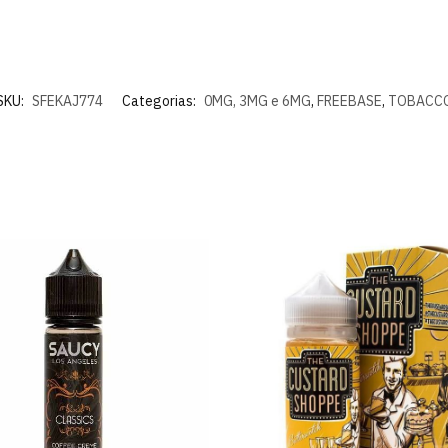
SKU:
SFEKAJ774
Categorias:
0MG, 3MG e 6MG
,
FREEBASE
,
TOBACC