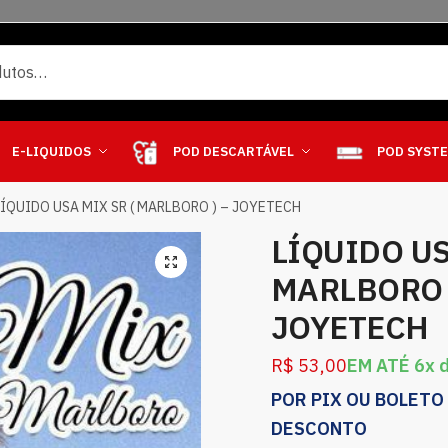
E-LIQUIDOS
POD DESCARTÁVEL
POD SYST
LÍQUIDO USA MIX SR ( MARLBORO ) – JOYETECH
LÍQUIDO US
MARLBORO 
JOYETECH
R$
53,00
EM ATÉ 6x 
POR PIX OU BOLETO
DESCONTO