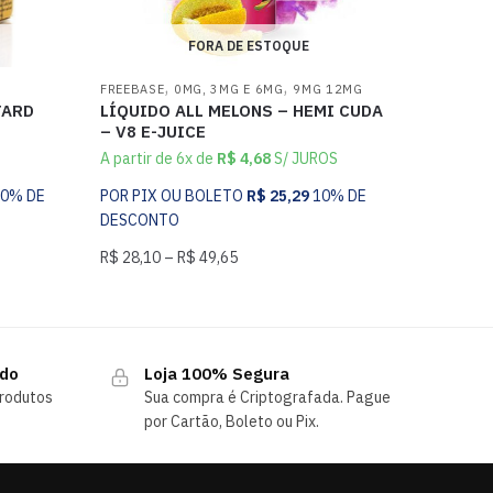
FORA DE ESTOQUE
,
,
FREEBASE
0MG, 3MG E 6MG
9MG 12MG
TARD
LÍQUIDO ALL MELONS – HEMI CUDA
– V8 E-JUICE
A partir de 6x de
R$
4,68
S/ JUROS
10% DE
POR PIX OU BOLETO
R$
25,29
10% DE
DESCONTO
R$
28,10
–
R$
49,65
ndo
Loja 100% Segura
rodutos
Sua compra é Criptografada. Pague
por Cartão, Boleto ou Pix.