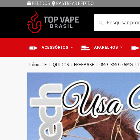
PEDIDOS
RASTREAR PEDIDO
Pesquisar
ACESSÓRIOS
APARELHOS
Início
E-LÍQUIDOS
FREEBASE
0MG, 3MG e 6MG
/
/
/
/