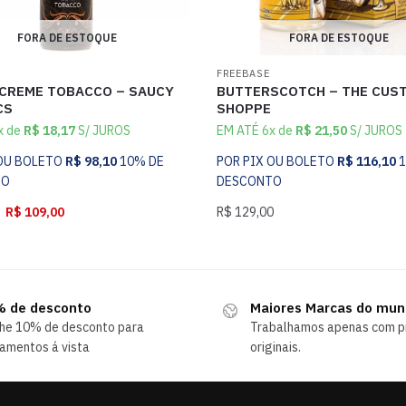
FORA DE ESTOQUE
FORA DE ESTOQUE
FREEBASE
 CREME TOBACCO – SAUCY
BUTTERSCOTCH – THE CUS
CS
SHOPPE
x de
R$
18,17
S/ JUROS
EM ATÉ 6x de
R$
21,50
S/ JUROS
 OU BOLETO
R$
98,10
10% DE
POR PIX OU BOLETO
R$
116,10
TO
DESCONTO
R$
109,00
R$
129,00
 de desconto
Maiores Marcas do mu
he 10% de desconto para
Trabalhamos apenas com p
amentos á vista
originais.