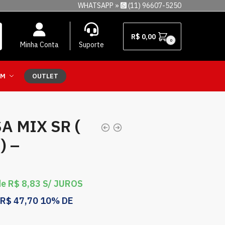
WHATSAPP »
(11) 96607-5250
R$
0,00
0
Minha Conta
Suporte
EM
OUTLET
A MIX SR (
) –
de
R$
8,83
S/ JUROS
R$
47,70
10% DE