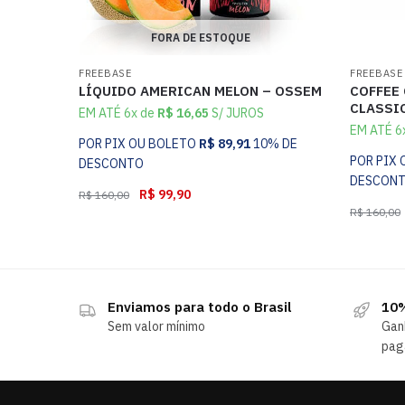
FORA DE ESTOQUE
FREEBASE
FREEBASE
LÍQUIDO AMERICAN MELON – OSSEM
COFFEE
CLASSI
EM ATÉ 6x de
R$
16,65
S/ JUROS
EM ATÉ 6
POR PIX OU BOLETO
R$
89,91
10% DE
POR PIX
DESCONTO
DESCON
R$
99,90
R$
160,00
R$
160,00
Enviamos para todo o Brasil
10%
Sem valor mínimo
Gan
pag