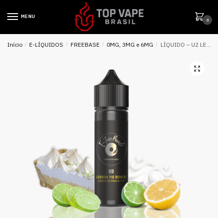
MENU
0
Início
/
E-LÍQUIDOS
/
FREEBASE
/
0MG, 3MG e 6MG
/
LÍQUIDO – U2 LEMON PIE REMIX – E-JUICE PARADE