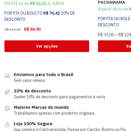
PACHAMAMA
EM ATÉ 6x de
R$
14,15
S/ JUROS
A partir de 6x de
POR PIX OU BOLETO
R$
76,41
10% DE
POR PIX OU BOL
DESCONTO
DESCONTO
R$
84,90
R$
119,00
R$
35,00
–
R$
124
Ver opções
Se
Enviamos para todo o Brasil
Sem valor mínimo
10% de desconto
Ganhe 10% de desconto para pagamentos á vista
Maiores Marcas do mundo
Trabalhamos apenas com produtos originais.
Loja 100% Segura
Sua compra é Criptografada. Pague por Cartão, Boleto ou Pix.