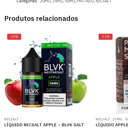
Categorias:
20MG
,
35MG
,
50MG
,
FRUTADO
,
NICSALT
Produtos relacionados
-29%
-11%
FOR
,
,
NICSALT
NICSALT
25MG
5
LÍQUIDO NICSALT APPLE – BLVK SALT
LÍQUIDO APPL