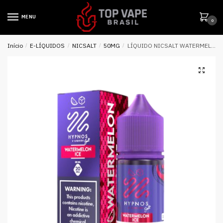
MENU
0
Início
/
E-LÍQUIDOS
/
NICSALT
/
50MG
/
LÍQUIDO NICSALT WATERMELON ICE – HYPNOS