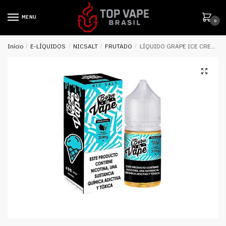
MENU
0
Início
/
E-LÍQUIDOS
/
NICSALT
/
FRUTADO
/
LÍQUIDO GRAPE ICE CREAM – NICSALT – BORN TO VAPE