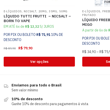
FOR
,
,
,
,
,
E-LÍQUIDOS
NICSALT
20MG
35MG
50MG
E-LÍQUIDOS
FREE
FRUTADO
LÍQUIDO TUTTI FRUTTI – NICSALT –
LÍQUIDO FREE
BORN TO VAPE
MIGO
EM ATÉ 6x de
R$
13,32
S/ JUROS
A partir de 6x de
POR PIX OU BOLETO
R$
71,91
10% DE
POR PIX OU BOL
DESCONTO
DESCONTO
R$
79,90
R$
89,90
R$
34,90
–
R$
75,
Ver opções
Se
Enviamos para todo o Brasil
Sem valor mínimo
10% de desconto
Ganhe 10% de desconto para pagamentos á vista