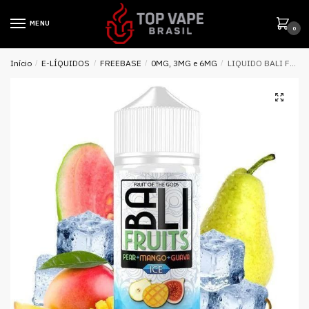
MENU
0
Início
/
E-LÍQUIDOS
/
FREEBASE
/
0MG, 3MG e 6MG
/
LIQUIDO BALI FRUITS PEAR MANGO GUAVA ICE – KINGS CREST