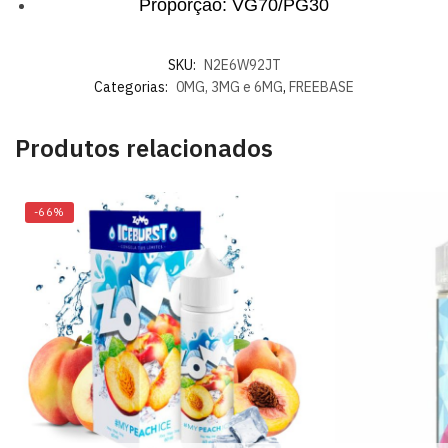
Proporção: VG70/PG30
SKU:
N2E6W92JT
Categorias:
0MG, 3MG e 6MG
,
FREEBASE
Produtos relacionados
-66%