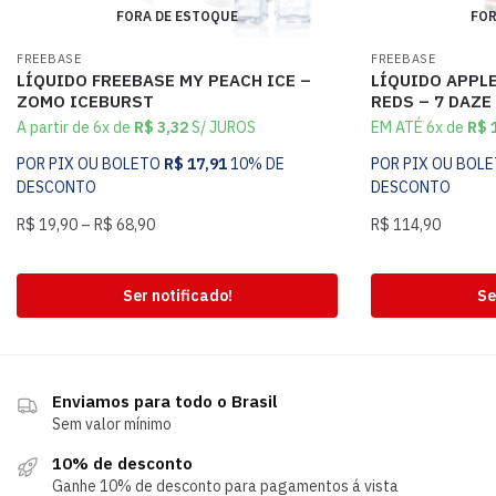
FORA DE ESTOQUE
FOR
FREEBASE
FREEBASE
LÍQUIDO FREEBASE MY PEACH ICE –
LÍQUIDO APPLE
ZOMO ICEBURST
REDS – 7 DAZE
A partir de 6x de
R$
3,32
S/ JUROS
EM ATÉ 6x de
R$
1
POR PIX OU BOLETO
R$
17,91
10% DE
POR PIX OU BOL
DESCONTO
DESCONTO
R$
19,90
–
R$
68,90
R$
114,90
Ser notificado!
Se
Enviamos para todo o Brasil
Sem valor mínimo
10% de desconto
Ganhe 10% de desconto para pagamentos á vista