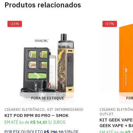
Produtos relacionados
-23%
-57%
FORA DE ESTOQUE
FOR
,
CIGARRO ELETRÔNICO
KIT INTERMEDIÁRIO
CIGARRO ELETRÔ
OUTLET
KIT POD RPM 80 PRO – SMOK
KIT GEEK VAPE
EM ATÉ 6x de
R$
54,83
S/ JUROS
GEEK VAPE + B
POR PIX OU BOLETO
R$
296,10
10% DE
EM ATÉ 6x de
R$
3