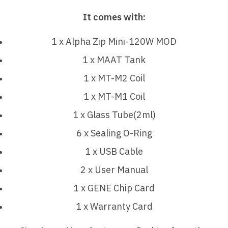
It comes with:
1 x Alpha Zip Mini-120W MOD
1 x MAAT Tank
1 x MT-M2 Coil
1 x MT-M1 Coil
1 x Glass Tube(2ml)
6 x Sealing O-Ring
1 x USB Cable
2 x User Manual
1 x GENE Chip Card
1 x Warranty Card