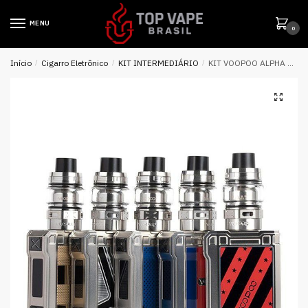
MENU
0
Início
/
Cigarro Eletrônico
/
KIT INTERMEDIÁRIO
/
KIT VOOPOO ALPHA ZIP MINI 120W TC KIT WITH MAAT TANK 4400MAH – VOOPOO