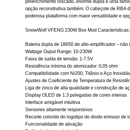
preenchimento roscado, enorme dupla e uma famíli
opção reconstrutiva também. O cabeçote de RBA de
poderosa plataforma com maior versatilidade e o
SnowWolf VFENG 230W Box Mod Características:
Bateria dupla de 18650 de alto-amplificador – não 
Wattage Ouput Range: 10-230W
Faixa de saída de tensão: 1-7.5V
Resistência mínima do atomizador: 0,05 ohm
Compatibilidade com Ni200, Titânio e Aço Inoxidáv
Ajustes de Coeficiente de Temperatura de Resistê
Liga de zinco de alta qualidade e construção de aç
Display OLED de 1.3 polegadas de cores inteiras
Interface amigável intuitiva
Sensores altamente responsivos
Recorte colorido do logotipo do diodo emissor de l
Funcionalidade de ativação