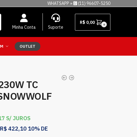
WHATSAPP »
(11) 96607-5250
R$
0,00
0
Minha Conta
Suporte
EM
OUTLET
 230W TC
 SNOWWOLF
17
S/ JUROS
R$
422,10
10% DE