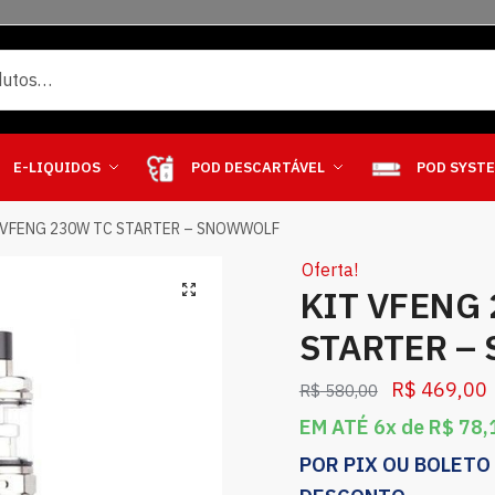
E-LIQUIDOS
POD DESCARTÁVEL
POD SYST
 VFENG 230W TC STARTER – SNOWWOLF
Oferta!
KIT VFENG
STARTER –
R$
469,00
R$
580,00
EM ATÉ 6x de
R$
78,
POR PIX OU BOLETO