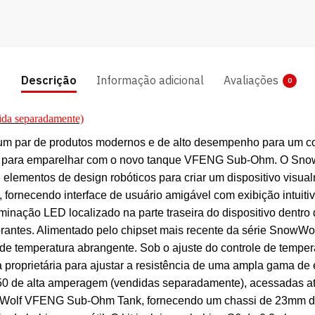
Descrição
Informação adicional
Avaliações
0
ida separadamente)
m par de produtos modernos e de alto desempenho para um co
ista para emparelhar com o novo tanque VFENG Sub-Ohm. O Sn
s e elementos de design robóticos para criar um dispositivo vi
 fornecendo interface de usuário amigável com exibição intuiti
uminação LED localizado na parte traseira do dispositivo dent
brantes. Alimentado pelo chipset mais recente da série SnowW
de temperatura abrangente. Sob o ajuste do controle de tempera
proprietária para ajustar a resistência de uma ampla gama de 
650 de alta amperagem (vendidas separadamente), acessadas at
owWolf VFENG Sub-Ohm Tank, fornecendo um chassi de 23mm d