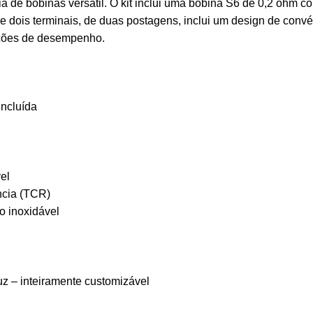
a de bobinas versátil. O kit inclui uma bobina S6 de 0,2 ohm 
 dois terminais, de duas postagens, inclui um design de conv
pções de desempenho.
incluída
el
ncia (TCR)
o inoxidável
uz – inteiramente customizável