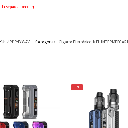
ida separadamente)
KU:
4RDR4YWAV
Categorias:
Cigarro Eletrônico
,
KIT INTERMEDIÁR
-3%