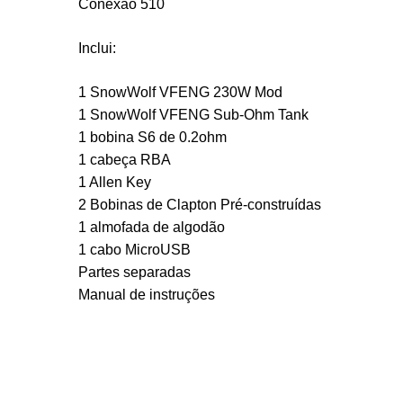
Conexão 510
Inclui:
1 SnowWolf VFENG 230W Mod
1 SnowWolf VFENG Sub-Ohm Tank
1 bobina S6 de 0.2ohm
1 cabeça RBA
1 Allen Key
2 Bobinas de Clapton Pré-construídas
1 almofada de algodão
1 cabo MicroUSB
Partes separadas
Manual de instruções