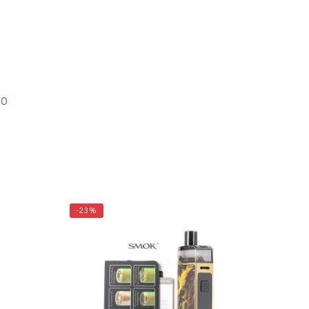
IO
-23%