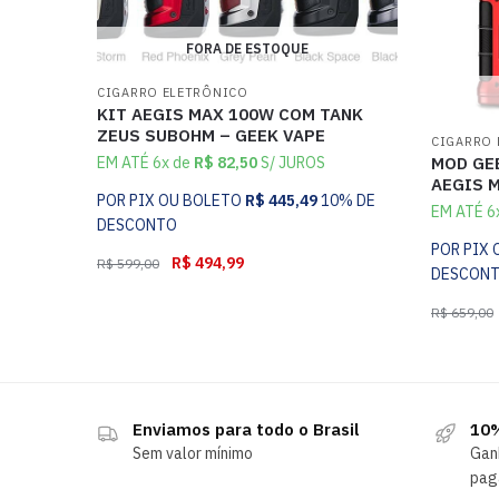
FORA DE ESTOQUE
CIGARRO ELETRÔNICO
KIT AEGIS MAX 100W COM TANK
ZEUS SUBOHM – GEEK VAPE
CIGARRO 
EM ATÉ 6x de
R$
82,50
S/ JUROS
MOD GEE
AEGIS M
POR PIX OU BOLETO
R$
445,49
10% DE
EM ATÉ 6
DESCONTO
POR PIX
R$
494,99
R$
599,00
DESCON
R$
659,00
Enviamos para todo o Brasil
10%
Sem valor mínimo
Gan
pag