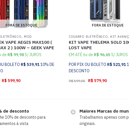
FORA DE ESTOQUE
FORA DE ESTOQUE
,
,
ELETRÔNICO
MOD
CIGARRO ELETRÔNICO
KIT AVAN
K VAPE AEGIS MAX100 (
KIT VAPE THELEMA SOLO 10
AX 2 ) 100W – GEEK VAPE
LOST VAPE
x de
R$
99,98
S/ JUROS
EM ATÉ 6x de
R$
96,65
S/ JUROS
 OU BOLETO
R$
539,91
10% DE
POR PIX OU BOLETO
R$
521,91
TO
DESCONTO
R$
599,90
R$
579,90
R$
599,00
 de desconto
Maiores Marcas do mu
he 10% de desconto para
Trabalhamos apenas com p
amentos á vista
originais.