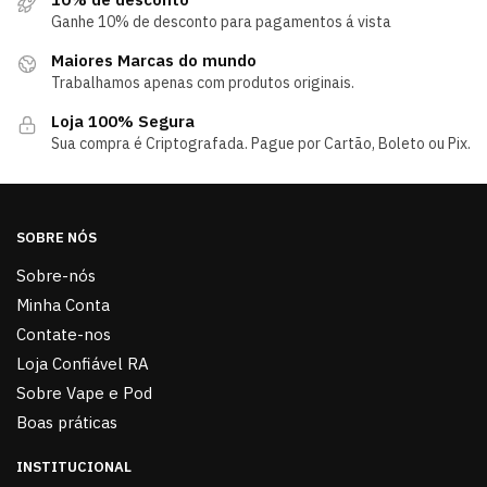
Ganhe 10% de desconto para pagamentos á vista
Maiores Marcas do mundo
Trabalhamos apenas com produtos originais.
Loja 100% Segura
Sua compra é Criptografada. Pague por Cartão, Boleto ou Pix.
SOBRE NÓS
Sobre-nós
Minha Conta
Contate-nos
Loja Confiável RA
Sobre Vape e Pod
Boas práticas
INSTITUCIONAL