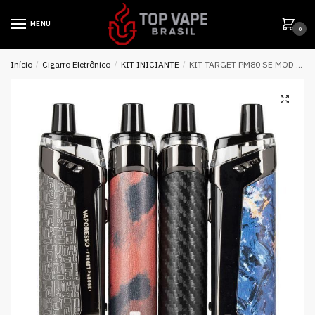
MENU
0
Início
/
Cigarro Eletrônico
/
KIT INICIANTE
/
KIT TARGET PM80 SE MOD SUB-OHM POD – VAPORESSO