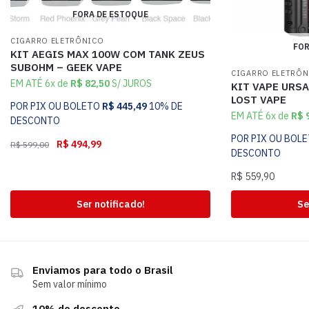
FORA DE ESTOQUE
CIGARRO ELETRÔNICO
FOR
KIT AEGIS MAX 100W COM TANK ZEUS
SUBOHM – GEEK VAPE
CIGARRO ELETRÔ
EM ATÉ 6x de
R$
82,50
S/ JUROS
KIT VAPE URSA
LOST VAPE
POR PIX OU BOLETO
R$
445,49
10% DE
EM ATÉ 6x de
R$
9
DESCONTO
POR PIX OU BOL
R$
494,99
R$
599,00
DESCONTO
R$
559,90
Ser notificado!
Se
Enviamos para todo o Brasil
Sem valor mínimo
10% de desconto