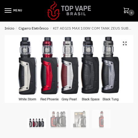
MENU
0
Início
/
Cigarro Eletrônico
/
KIT AEGIS MAX 100W COM TANK ZEUS SUBOHM – GEEK VAPE