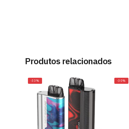
[{“produto”:”pods”,”endereco”:”https://topva
Produtos relacionados
-33%
-30%