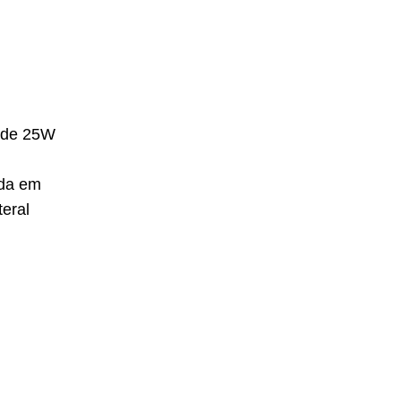
a de 25W
ada em
eral