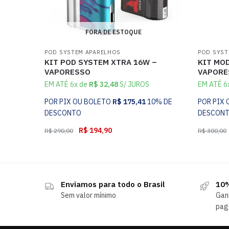
FORA DE ESTOQUE
POD SYSTEM APARELHOS
POD SYST
KIT POD SYSTEM XTRA 16W –
KIT MOD
VAPORESSO
VAPORE
EM ATÉ 6x de
R$
32,48
S/ JUROS
EM ATÉ 6
POR PIX OU BOLETO
R$
175,41
10% DE
POR PIX
DESCONTO
DESCON
R$
194,90
R$
290,00
R$
300,00
Enviamos para todo o Brasil
10%
Sem valor mínimo
Gan
pag