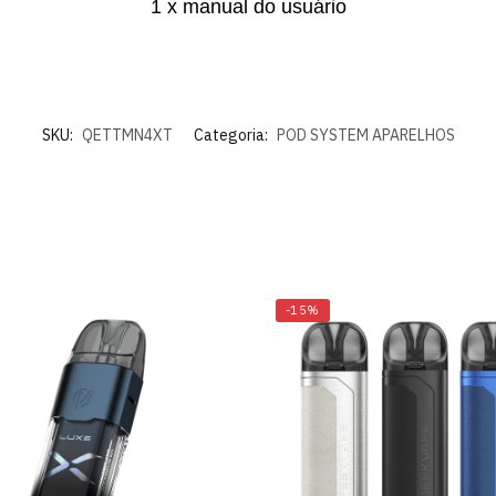
1 x manual do usuário
pebrasil.com/pod-reposicao-p-nfix-smok”}]
SKU:
QETTMN4XT
Categoria:
POD SYSTEM APARELHOS
-15%