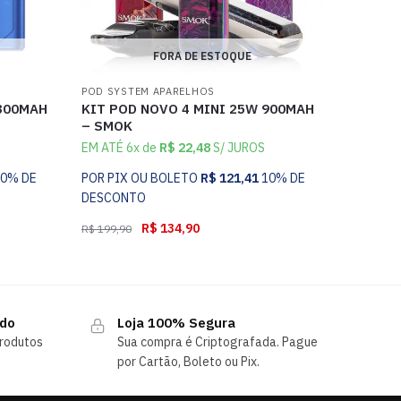
FORA DE ESTOQUE
POD SYSTEM APARELHOS
 800MAH
KIT POD NOVO 4 MINI 25W 900MAH
– SMOK
EM ATÉ 6x de
R$
22,48
S/ JUROS
10% DE
POR PIX OU BOLETO
R$
121,41
10% DE
DESCONTO
R$
134,90
R$
199,90
ndo
Loja 100% Segura
rodutos
Sua compra é Criptografada. Pague
por Cartão, Boleto ou Pix.