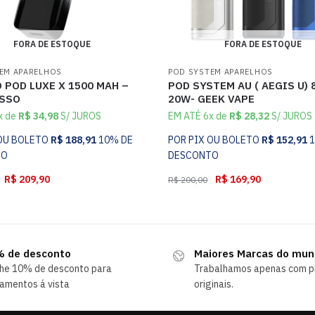
FORA DE ESTOQUE
FORA DE ESTOQUE
EM APARELHOS
POD SYSTEM APARELHOS
 POD LUXE X 1500 MAH –
POD SYSTEM AU ( AEGIS U)
SSO
20W- GEEK VAPE
x de
R$
34,98
S/ JUROS
EM ATÉ 6x de
R$
28,32
S/ JUROS
 OU BOLETO
R$
188,91
10% DE
POR PIX OU BOLETO
R$
152,91
TO
DESCONTO
R$
209,90
R$
169,90
R$
200,00
 de desconto
Maiores Marcas do mu
he 10% de desconto para
Trabalhamos apenas com p
amentos á vista
originais.