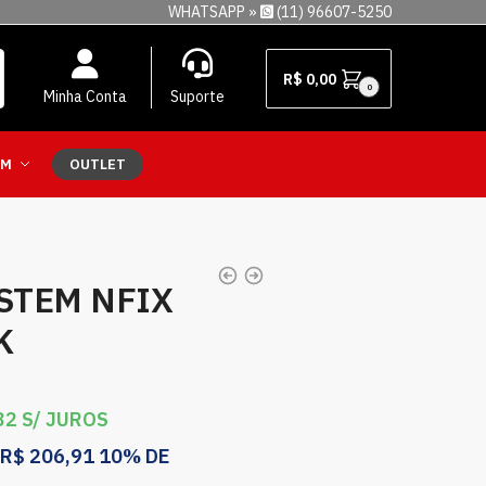
WHATSAPP »
(11) 96607-5250
R$
0,00
0
Minha Conta
Suporte
EM
OUTLET
STEM NFIX
K
32
S/ JUROS
R$
206,91
10% DE