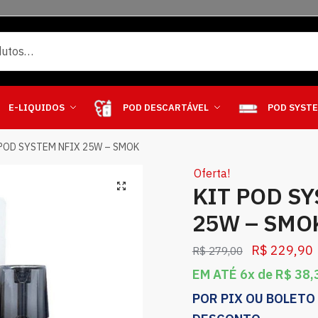
E-LIQUIDOS
POD DESCARTÁVEL
POD SYST
 POD SYSTEM NFIX 25W – SMOK
Oferta!
KIT POD SY
25W – SMO
R$
229,90
R$
279,00
EM ATÉ 6x de
R$
38,
POR PIX OU BOLETO