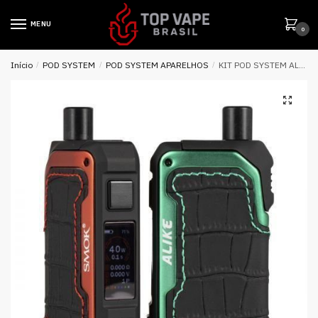
MENU
0
Início
/
POD SYSTEM
/
POD SYSTEM APARELHOS
/
KIT POD SYSTEM ALIKE 40W 1600MAH – SMOK