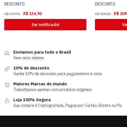
DESCONTO
DESCONTO
R$
134,90
R$
209
R$
199,90
R$
300,00
Ser notificado!
Se
Enviamos para todo o Brasil
Sem valor mínimo
10% de desconto
Ganhe 10% de desconto para pagamentos á vista
Maiores Marcas do mundo
Trabalhamos apenas com produtos originais.
Loja 100% Segura
Sua compra é Criptografada. Pague por Cartão, Boleto ou Pix.