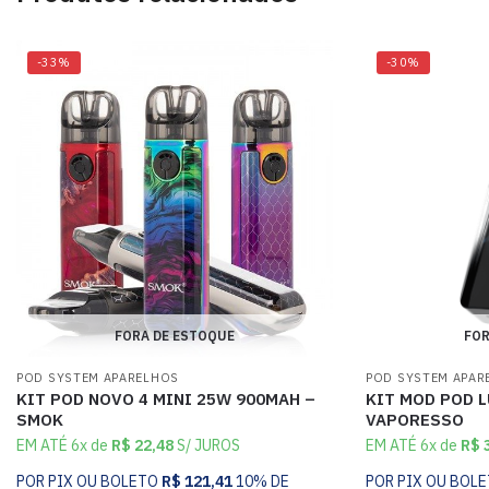
-33%
-30%
FORA DE ESTOQUE
FOR
POD SYSTEM APARELHOS
POD SYSTEM APAR
KIT POD NOVO 4 MINI 25W 900MAH –
KIT MOD POD L
SMOK
VAPORESSO
EM ATÉ 6x de
R$
22,48
S/ JUROS
EM ATÉ 6x de
R$
3
POR PIX OU BOLETO
R$
121,41
10% DE
POR PIX OU BOL