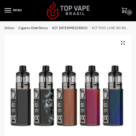
MENU
0
Início
/
Cigarro Eletrônico
/
KIT INTERMEDIÁRIO
/
KIT POD LUXE 80 80W 2500MAH – VAPORESSO