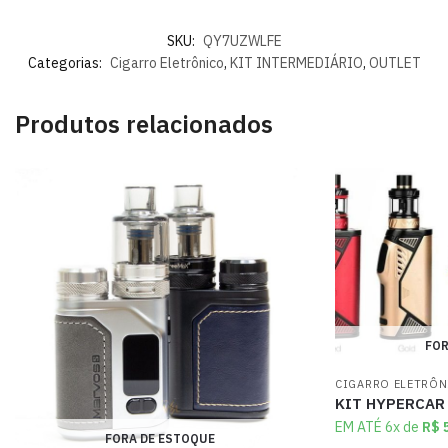
SKU:
QY7UZWLFE
Categorias:
Cigarro Eletrônico
,
KIT INTERMEDIÁRIO
,
OUTLET
Produtos relacionados
FOR
CIGARRO ELETRÔ
KIT HYPERCAR
EM ATÉ 6x de
R$
5
FORA DE ESTOQUE