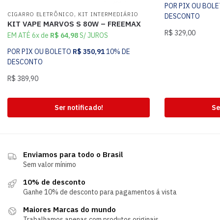
POR PIX OU BOL
,
CIGARRO ELETRÔNICO
KIT INTERMEDIÁRIO
DESCONTO
KIT VAPE MARVOS S 80W – FREEMAX
R$
329,00
EM ATÉ 6x de
R$
64,98
S/ JUROS
POR PIX OU BOLETO
R$
350,91
10% DE
DESCONTO
R$
389,90
Ser notificado!
Se
Enviamos para todo o Brasil
Sem valor mínimo
10% de desconto
Ganhe 10% de desconto para pagamentos á vista
Maiores Marcas do mundo
Trabalhamos apenas com produtos originais.