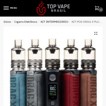
MENU
0
Início
/
Cigarro Eletrônico
/
KIT INTERMEDIÁRIO
/
KIT POD DRAG X PLUS 100W TANK – VOOPOO