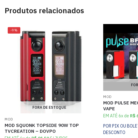
Produtos relacionados
-9%
FOR
MOD
MOD PULSE ME
FORA DE ESTOQUE
VAPE
EM ATÉ 6x de
R$
6
MOD
MOD SQUONK TOPSIDE 90W TOP
POR PIX OU BOL
TVCREATION – DOVPO
DESCONTO