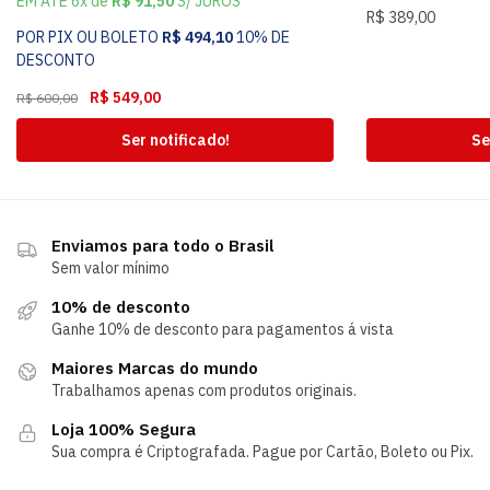
EM ATÉ 6x de
R$
91,50
S/ JUROS
R$
389,00
POR PIX OU BOLETO
R$
494,10
10% DE
DESCONTO
R$
549,00
R$
600,00
Ser notificado!
Se
Enviamos para todo o Brasil
Sem valor mínimo
10% de desconto
Ganhe 10% de desconto para pagamentos á vista
Maiores Marcas do mundo
Trabalhamos apenas com produtos originais.
Loja 100% Segura
Sua compra é Criptografada. Pague por Cartão, Boleto ou Pix.