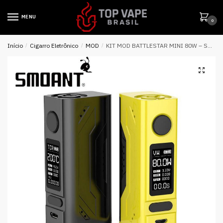
MENU
0
Início
/
Cigarro Eletrônico
/
MOD
/
KIT MOD BATTLESTAR MINI 80W – SMOANT