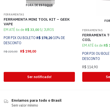
FORA DE ESTOQUE
FERRAMENTAS
FERRAMENTA MINI TOOL KIT – GEEK
FOR
VAPE
EM ATÉ 6x de
R$
33,00
S/ JUROS
FERRAMENTAS
FERRAMENTA TO
POR PIX OU BOLETO
R$
178,20
10% DE
COIL
DESCONTO
EM ATÉ 6x de
R$
1
R$
198,00
R$
220,00
POR PIX OU BOL
DESCONTO
R$
114,90
Ser notificado!
Se
Enviamos para todo o Brasil
Sem valor mínimo