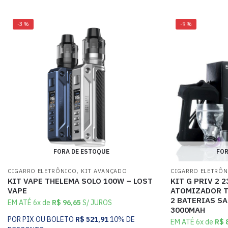
-3%
-9%
FORA DE ESTOQUE
FOR
,
CIGARRO ELETRÔNICO
KIT AVANÇADO
CIGARRO ELETRÔ
KIT VAPE THELEMA SOLO 100W – LOST
KIT G PRIV 2 
VAPE
ATOMIZADOR T
2 BATERIAS SA
EM ATÉ 6x de
R$
96,65
S/ JUROS
3000MAH
POR PIX OU BOLETO
R$
521,91
10% DE
EM ATÉ 6x de
R$
8