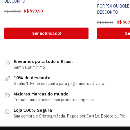
DESCONTO
POR PIX OU BOL
R$
579,90
R$
599,00
DESCONTO
R$
509
R$
560,00
Ser notificado!
Se
Enviamos para todo o Brasil
Sem valor mínimo
10% de desconto
Ganhe 10% de desconto para pagamentos á vista
Maiores Marcas do mundo
Trabalhamos apenas com produtos originais.
Loja 100% Segura
Sua compra é Criptografada. Pague por Cartão, Boleto ou Pix.