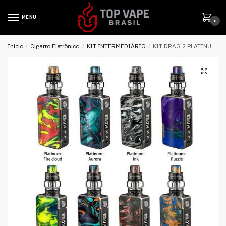
MENU
0
Início
/
Cigarro Eletrônico
/
KIT INTERMEDIÁRIO
/
KIT DRAG 2 PLATINUM 177W TC WITH UFORCE T2 – VOOPOO