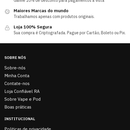
Ganhe 10% de desconto para pagamentos á vista
Maiores Marcas do mundo
Trabalhamos apenas com produtos originais.
Loja 100% Segura
Sua compra é Criptografada. Pague por Cartão, Boleto ou Pix.
SOBRE NÓS
Sobre-nós
Minha Conta
Contate-nos
Loja Confiável RA
Sobre Vape e Pod
Boas práticas
INSTITUCIONAL
Politicas de privacidade