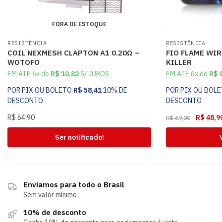
FORA DE ESTOQUE
RESISTÊNCIA
RESISTÊNCIA
COIL NEXMESH CLAPTON A1 0.20Ω –
FIO FLAME WIR
WOTOFO
KILLER
EM ATÉ 6x de
R$
10,82
S/ JUROS
EM ATÉ 6x de
R$
8
POR PIX OU BOLETO
R$
58,41
10% DE
POR PIX OU BOL
DESCONTO
DESCONTO
R$
64,90
R$
48,9
R$
69,00
Ser notificado!
Enviamos para todo o Brasil
Sem valor mínimo
10% de desconto