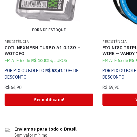
FORA DE ESTOQUE
RESISTÊNCIA
RESISTÊNCIA
COIL NEXMESH TURBO A1 0.13Ω –
FIO NI80 TRIP
WOTOFO
WIRE – VANDY
EM ATÉ 6x de
R$
10,82
S/ JUROS
EM ATÉ 6x de
R$
9
POR PIX OU BOLETO
R$
58,41
10% DE
POR PIX OU BOL
DESCONTO
DESCONTO
R$
64,90
R$
59,90
Ser notificado!
Enviamos para todo o Brasil
Sem valor mínimo