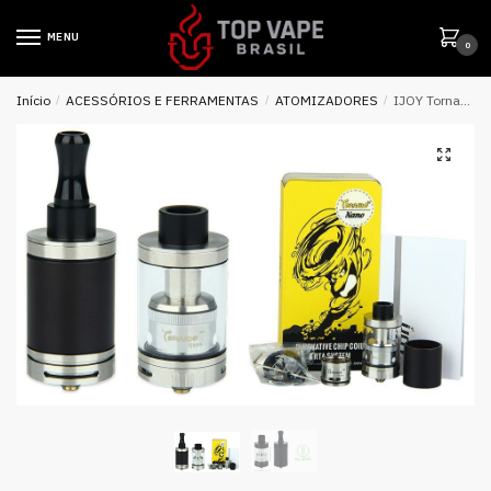
MENU
0
Início
/
ACESSÓRIOS E FERRAMENTAS
/
ATOMIZADORES
/
IJOY Tornado Nano Chip Coil & RTA Tank