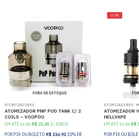
-32%
FORA DE ESTOQUE
FOR
,
ATOMIZADORES
ATOMIZADORES
M
ATOMIZADOR PNP POD TANK C/ 2
ATOMIZADOR V
COILS – VOOPOO
HELLVAPE
EM ATÉ 6x de
R$
21,65
S/ JUROS
EM ATÉ 6x de
R$
3
POR PIX OU BOLETO
R$
116,91
10% DE
POR PIX OU BOL