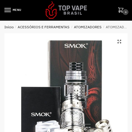
MENU
0
Início
/
ACESSÓRIOS E FERRAMENTAS
/
ATOMIZADORES
/
ATOMIZADOR TANK TFV12 PRINCE COBRA EDITION – SMOK