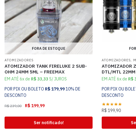
FORA DE ESTOQUE
FOR
,
ATOMIZADORES
ATOMIZADORES
M
ATOMIZADOR TANK FIRELUKE 2 SUB-
ATOMIZADOR Z
OHM 24MM 5ML – FREEMAX
DTL/MTL 22MM
EM ATÉ 6x de
R$
33,33
S/ JUROS
EM ATÉ 6x de
R$
3
POR PIX OU BOLETO
R$
179,99
10% DE
POR PIX OU BOL
DESCONTO
DESCONTO
R$
199,99
R$
239,00
R$
199,90
Ser notificado!
Se