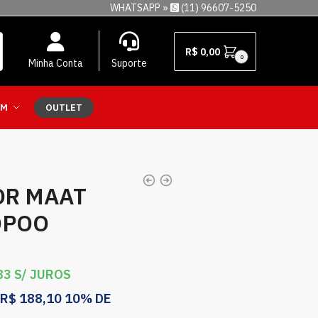
WHATSAPP »
(11) 96607-5250
R$
0,00
0
Minha Conta
Suporte
EM
OUTLET
OR MAAT
OPOO
83
S/ JUROS
R$
188,10
10% DE