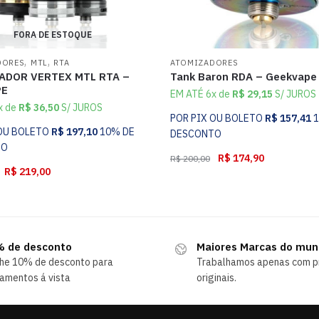
FORA DE ESTOQUE
,
,
DORES
MTL
RTA
ATOMIZADORES
ADOR VERTEX MTL RTA –
Tank Baron RDA – Geekvape
PE
EM ATÉ 6x de
R$
29,15
S/ JUROS
x de
R$
36,50
S/ JUROS
POR PIX OU BOLETO
R$
157,41
 OU BOLETO
R$
197,10
10% DE
DESCONTO
TO
R$
174,90
R$
200,00
R$
219,00
 de desconto
Maiores Marcas do mu
he 10% de desconto para
Trabalhamos apenas com p
amentos á vista
originais.