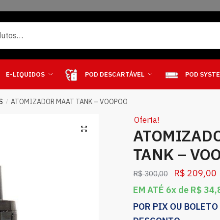
E-LIQUIDOS
POD DESCARTÁVEL
POD SYST
S
ATOMIZADOR MAAT TANK – VOOPOO
/
Oferta!
ATOMIZAD
TANK – VO
R$
209,00
R$
300,00
EM ATÉ 6x de
R$
34,
POR PIX OU BOLETO