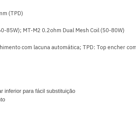
5mm (TPD)
(60-85W);
MT-M2 0.2ohm Dual Mesh Coil (50-80W)
chimento com lacuna automática;
TPD: Top encher com
ar inferior
para fácil substituição
nto