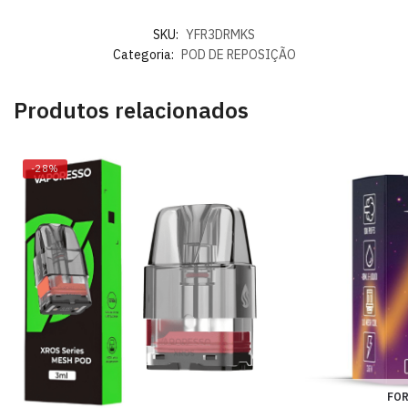
SKU:
YFR3DRMKS
Categoria:
POD DE REPOSIÇÃO
Produtos relacionados
-28%
FOR