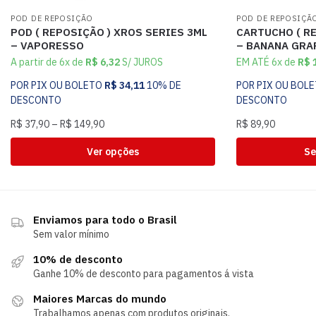
POD DE REPOSIÇÃO
POD DE REPOSIÇÃ
POD ( REPOSIÇÃO ) XROS SERIES 3ML
CARTUCHO ( RE
– VAPORESSO
– BANANA GRAP
A partir de 6x de
R$
6,32
S/ JUROS
EM ATÉ 6x de
R$
1
POR PIX OU BOLETO
R$
34,11
10% DE
POR PIX OU BOL
DESCONTO
DESCONTO
R$
37,90
–
R$
149,90
R$
89,90
Ver opções
Se
Enviamos para todo o Brasil
Sem valor mínimo
10% de desconto
Ganhe 10% de desconto para pagamentos á vista
Maiores Marcas do mundo
Trabalhamos apenas com produtos originais.