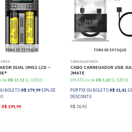
FORA DE ESTOQUE
FORA DE ESTOQUE
DORES
CARREGADORES
ADOR DUAL UMS2 LCD –
CABO CARREGADOR USB JUU
RE®
JMATE
x de
R$
33,33
S/ JUROS
EM ATÉ 6x de
R$
5,82
S/ JUROS
 OU BOLETO
R$
179,99
10% DE
POR PIX OU BOLETO
R$
31,41
1
TO
DESCONTO
R$
199,99
R$
34,90