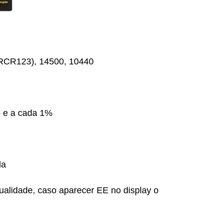
0(RCR123), 14500, 10440
o e a cada 1%
da
ualidade, caso aparecer EE no display o