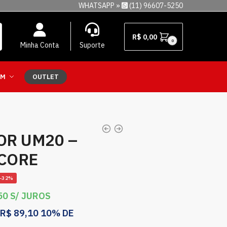
WHATSAPP »
(11) 96607-5250
R$
0,00
0
Minha Conta
Suporte
EM
OUTLET
R UM20 –
ECORE
-32%
50
S/ JUROS
R$
89,10
10% DE