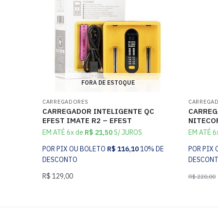
FORA DE ESTOQUE
CARREGADORES
CARREGA
CARREGADOR INTELIGENTE QC
CARREG
EFEST IMATE R2 – EFEST
NITECO
EM ATÉ 6x de
R$
21,50
S/ JUROS
EM ATÉ 6
POR PIX OU BOLETO
R$
116,10
10% DE
POR PIX
DESCONTO
DESCON
R$
129,00
R$
220,00