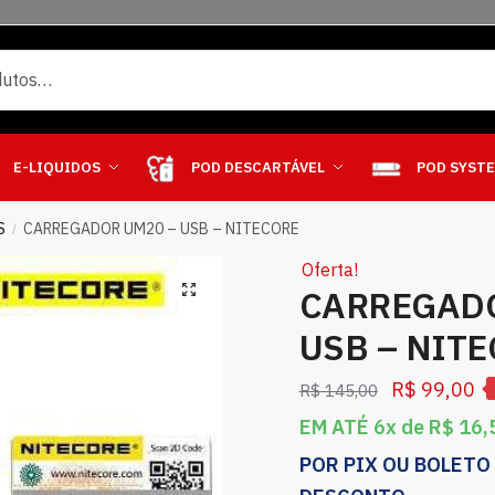
E-LIQUIDOS
POD DESCARTÁVEL
POD SYST
S
CARREGADOR UM20 – USB – NITECORE
/
Oferta!
CARREGADO
USB – NIT
R$
99,00
R$
145,00
EM ATÉ 6x de
R$
16,
POR PIX OU BOLETO