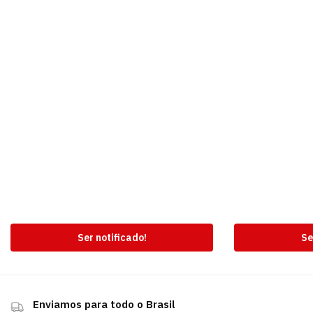
Ser notificado!
Se
Enviamos para todo o Brasil