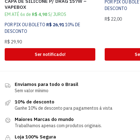
CAPA DE SILICONE P/ DRAG 157W –
POR PIX OU BOL
VAPEBOX
DESCONTO
EM ATÉ 6x de
R$
4,98
S/ JUROS
R$
22,00
POR PIX OU BOLETO
R$
26,91
10% DE
DESCONTO
R$
29,90
Ser notificado!
Se
Enviamos para todo o Brasil
Sem valor mínimo
10% de desconto
Ganhe 10% de desconto para pagamentos á vista
Maiores Marcas do mundo
Trabalhamos apenas com produtos originais.
Loja 100% Segura