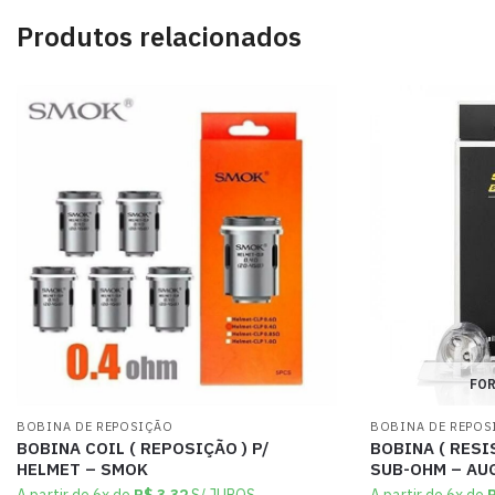
Produtos relacionados
FOR
BOBINA DE REPOSIÇÃO
BOBINA DE REPOS
BOBINA COIL ( REPOSIÇÃO ) P/
BOBINA ( RESI
HELMET – SMOK
SUB-OHM – AU
A partir de 6x de
R$
3,32
S/ JUROS
A partir de 6x de