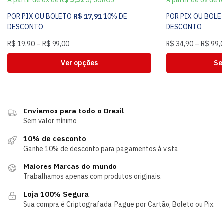
POR PIX OU BOLETO
R$
17,91
10% DE
POR PIX OU BOL
DESCONTO
DESCONTO
R$
19,90
–
R$
99,00
R$
34,90
–
R$
99,
Ver opções
Se
Enviamos para todo o Brasil
Sem valor mínimo
10% de desconto
Ganhe 10% de desconto para pagamentos á vista
Maiores Marcas do mundo
Trabalhamos apenas com produtos originais.
Loja 100% Segura
Sua compra é Criptografada. Pague por Cartão, Boleto ou Pix.