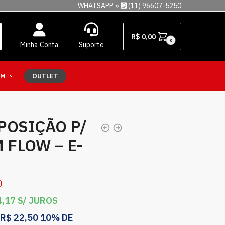
WHATSAPP »
(11) 96607-5250
R$
0,00
0
Minha Conta
Suporte
EM
OUTLET
POSIÇÃO P/
 FLOW – E-
0
,17
S/ JUROS
R$
22,50
10% DE