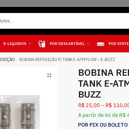
E-LIQUIDOS
POD DESCARTÁVEL
POD SYST
POSIÇÃO
BOBINA REPOSIÇÃO P/ TANK E-ATM FLOW – E-BUZZ
/
BOBINA RE
TANK E-ATM
BUZZ
R$
25,00
–
R$
110,0
A partir de 6x de
R$
4
POR PIX OU BOLETO