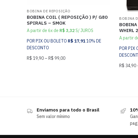
BOBINA DE REPOSIÇÃO
BOBINA COIL ( REPOSIÇÃO ) P/ G80
BOBINA D
SPIRALS – SMOK
BOBINA 
WHIRL 2
A partir de 6x de
R$
3,32
S/ JUROS
A partir 
POR PIX OU BOLETO
R$
17,91
10% DE
DESCONTO
POR PIX
DESCON
R$
19,90
–
R$
99,00
R$
34,90
Enviamos para todo o Brasil
10%
Sem valor mínimo
Gan
pag