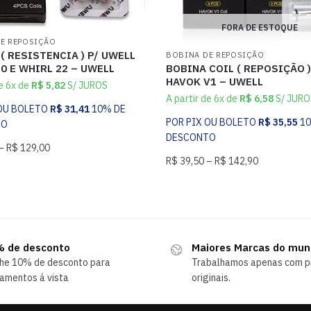
FORA DE ESTOQUE
E REPOSIÇÃO
( RESISTENCIA ) P/ UWELL
BOBINA DE REPOSIÇÃO
BOBINA COIL ( REPOSIÇÃO )
0 E WHIRL 22 – UWELL
HAVOK V1 – UWELL
de 6x de
R$
5,82
S/ JUROS
A partir de 6x de
R$
6,58
S/ JURO
 OU BOLETO
R$
31,41
10% DE
POR PIX OU BOLETO
R$
35,55
1
TO
DESCONTO
–
R$
129,00
R$
39,50
–
R$
142,90
 de desconto
Maiores Marcas do mu
he 10% de desconto para
Trabalhamos apenas com p
amentos á vista
originais.