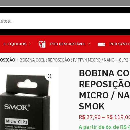
E-LIQUIDOS
POD DESCARTÁVEL
POD SYST
POSIÇÃO
BOBINA COIL ( REPOSIÇÃO ) P/ TFV4 MICRO / NANO – CLP2
/
BOBINA COI
REPOSIÇÃO 
MICRO / NA
SMOK
R$
27,90
–
R$
119,0
A partir de 6x de
R$
4