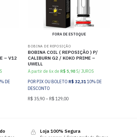
FORA DE ESTOQUE
BOBINA DE REPOSIÇÃO
BOBINA COIL ( REPOSIÇÃO ) P/
E – V12
CALIBURN G2 / KOKO PRIME –
UWELL
S
A partir de 6x de
R$
5,98
S/ JUROS
0% DE
POR PIX OU BOLETO
R$
32,31
10% DE
DESCONTO
R$
35,90
–
R$
129,00
ndo
Loja 100% Segura