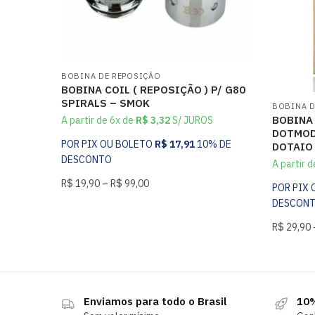
BOBINA DE REPOSIÇÃO
BOBINA COIL ( REPOSIÇÃO ) P/ G80
SPIRALS – SMOK
BOBINA D
BOBINA 
A partir de 6x de
R$
3,32
S/ JUROS
DOTMOD
POR PIX OU BOLETO
R$
17,91
10% DE
DOTAIO
DESCONTO
A partir 
R$
19,90
–
R$
99,00
POR PIX
DESCON
R$
29,90
Enviamos para todo o Brasil
10%