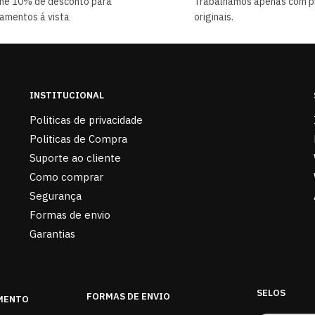
he 10% de desconto para
Trabalhamos apenas com p
amentos á vista
originais.
INSTITUCIONAL
Politicas de privacidade
Politicas de Compra
Suporte ao cliente
Como comprar
Segurança
Formas de envio
Garantias
SELOS
FORMAS DE ENVIO
MENTO