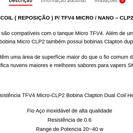
Descrição
Informação adicional
Avaliações
0
COIL ( REPOSIÇÃO ) P/ TFV4 MICRO / NANO – CLP
ão compatíveis com o tanque Micro TFV4. Além de um 
bobina Micro CLP2 também possui bobinas Clapton dup
 têm uma área de superfície maior do que o fio comum de
ifica nuvens maiores e melhores sabores para vapers
sistência TFV4 Micro-CLP2 Bobina Clapton Dual Coil H
Fio Aço inoxidável de alta qualidade
Resistência de 0.6
Range de Potencia 20~40 w