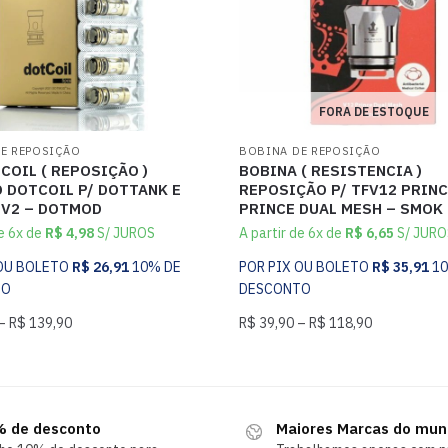
FORA DE ESTOQUE
E REPOSIÇÃO
BOBINA DE REPOSIÇÃO
COIL ( REPOSIÇÃO )
BOBINA ( RESISTENCIA )
 DOTCOIL P/ DOTTANK E
REPOSIÇÃO P/ TFV12 PRINC
 V2 – DOTMOD
PRINCE DUAL MESH – SMOK
de 6x de
R$
4,98
S/ JUROS
A partir de 6x de
R$
6,65
S/ JURO
 OU BOLETO
R$
26,91
10% DE
POR PIX OU BOLETO
R$
35,91
1
TO
DESCONTO
–
R$
139,90
R$
39,90
–
R$
118,90
 de desconto
Maiores Marcas do mu