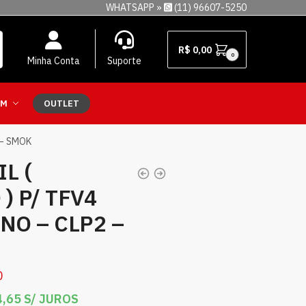
WHATSAPP »
(11) 96607-5250
R$
0,00
0
Minha Conta
Suporte
EM
OUTLET
 – SMOK
L (
) P/ TFV4
NO – CLP2 –
0
,65
S/ JUROS