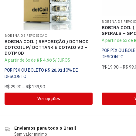
BOBINA DE REPOS
BOBINA COIL (
SPIRALS – SM
BOBINA DE REPOSIÇÃO
A partir de 6x de
BOBINA COIL ( REPOSIÇÃO ) DOTMOD
DOTCOIL P/ DOTTANK E DOTAIO V2 –
POR PIX OU BOL
DOTMOD
DESCONTO
A partir de 6x de
R$
4,98
S/ JUROS
R$
19,90
–
R$
99,
POR PIX OU BOLETO
R$
26,91
10% DE
DESCONTO
R$
29,90
–
R$
139,90
Ver opções
Enviamos para todo o Brasil
Sem valor mínimo