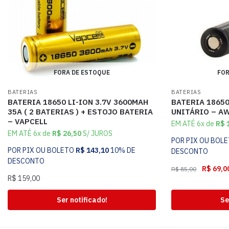
FORA DE ESTOQUE
FOR
BATERIAS
BATERIAS
BATERIA 18650 LI-ION 3.7V 3600MAH
BATERIA 18650
35A ( 2 BATERIAS ) + ESTOJO BATERIA
UNITÁRIO – A
– VAPCELL
EM ATÉ 6x de
R$
1
EM ATÉ 6x de
R$
26,50
S/ JUROS
POR PIX OU BOL
POR PIX OU BOLETO
R$
143,10
10% DE
DESCONTO
DESCONTO
R$
69,0
R$
85,00
R$
159,00
Ser notificado!
Se