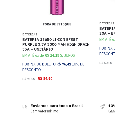
BATERIAS
FORA DE ESTOQUE
BATERIA
20A – E
BATERIAS
BATERIA 18650 LI-ION EFEST
EM ATÉ 6
PURPLE 3.7V 3000 MAH HIGH DRAIN
POR PIX
35A – UNITÁRIO
DESCON
EM ATÉ 6x de
R$
14,15
S/ JUROS
R$
60,00
POR PIX OU BOLETO
R$
76,41
10% DE
DESCONTO
R$
84,90
R$
95,00
Enviamos para todo o Brasil
10%
Sem valor mínimo
Gan