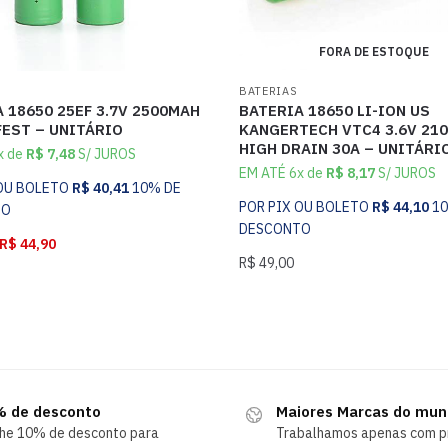
FORA DE ESTOQUE
BATERIAS
 18650 25EF 3.7V 2500MAH
BATERIA 18650 LI-ION US
FEST – UNITÁRIO
KANGERTECH VTC4 3.6V 21
HIGH DRAIN 30A – UNITÁRI
x de
R$
7,48
S/ JUROS
EM ATÉ 6x de
R$
8,17
S/ JUROS
 OU BOLETO
R$
40,41
10% DE
POR PIX OU BOLETO
R$
44,10
1
TO
DESCONTO
R$
44,90
R$
49,00
 de desconto
Maiores Marcas do mu
he 10% de desconto para
Trabalhamos apenas com p