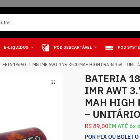
E-LIQUIDOS
POD DESCARTÁVEL
POD SYST
TERIA 18650 LI-MN IMR AWT 3.7V 3500 MAH HIGH DRAIN 35A – UNIT
BATERIA 18
IMR AWT 3.
MAH HIGH 
– UNITÁRI
R$
89,00
EM ATÉ 6x 
POR PIX OU BOLETO