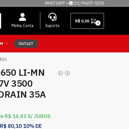
WHATSAPP »
(11) 96607-5250
R$
0,00
0
Minha Conta
Suporte
EM
OUTLET
ÁRIO
650 LI-MN
7V 3500
DRAIN 35A
O
de
R$
14,83
S/ JUROS
R$
80,10
10% DE