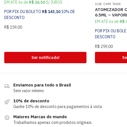
EM ATÉ 6x de
R$
26,50
S/ JUROS
SUB OHM TANK
ATOMIZADOR C
POR PIX OU BOLETO
R$
143,10
10% DE
6.5ML – VAPO
DESCONTO
EM ATÉ 6x de
R$
4
R$
159,00
POR PIX OU BOL
DESCONTO
R$
259,00
Ser notificado!
Se
Enviamos para todo o Brasil
Sem valor mínimo
10% de desconto
Ganhe 10% de desconto para pagamentos á vista
Maiores Marcas do mundo
Trabalhamos apenas com produtos originais.