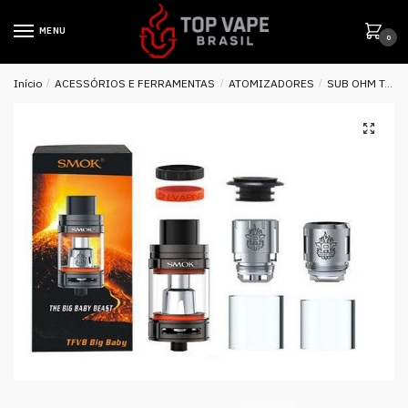
MENU
0
Início
/
ACESSÓRIOS E FERRAMENTAS
/
ATOMIZADORES
/
SUB OHM TANK