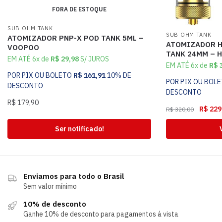
FORA DE ESTOQUE
SUB OHM TANK
SUB OHM TANK
ATOMIZADOR PNP-X POD TANK 5ML –
ATOMIZADOR H
VOOPOO
TANK 24MM – 
EM ATÉ 6x de
R$
29,98
S/ JUROS
EM ATÉ 6x de
R$
3
POR PIX OU BOLETO
R$
161,91
10% DE
POR PIX OU BOL
DESCONTO
DESCONTO
R$
179,90
R$
229
R$
320,00
Ser notificado!
Enviamos para todo o Brasil
Sem valor mínimo
10% de desconto
Ganhe 10% de desconto para pagamentos á vista