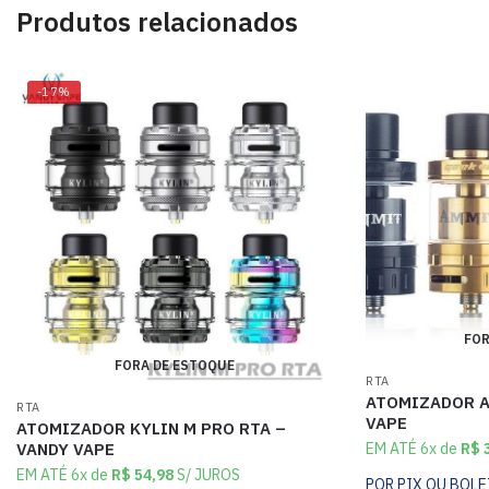
Produtos relacionados
-17%
FOR
FORA DE ESTOQUE
RTA
ATOMIZADOR A
RTA
VAPE
ATOMIZADOR KYLIN M PRO RTA –
EM ATÉ 6x de
R$
3
VANDY VAPE
EM ATÉ 6x de
R$
54,98
S/ JUROS
POR PIX OU BOL