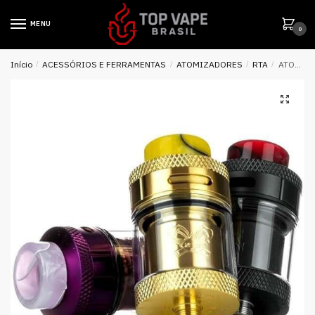
MENU
0
Início
/
ACESSÓRIOS E FERRAMENTAS
/
ATOMIZADORES
/
RTA
/
ATOMIZADOR TANK DEAD RABBIT RTA 2.0ML / 4.5ML – HELLVAPE