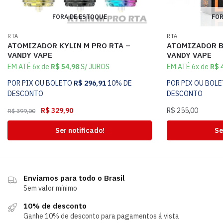
FORA DE ESTOQUE
FOR
RTA
RTA
ATOMIZADOR KYLIN M PRO RTA –
ATOMIZADOR B
VANDY VAPE
VANDY VAPE
EM ATÉ 6x de
R$
54,98
S/ JUROS
EM ATÉ 6x de
R$
4
POR PIX OU BOLETO
R$
296,91
10% DE
POR PIX OU BOL
DESCONTO
DESCONTO
R$
329,90
R$
255,00
R$
399,00
Ser notificado!
Se
Enviamos para todo o Brasil
Sem valor mínimo
10% de desconto
Ganhe 10% de desconto para pagamentos á vista