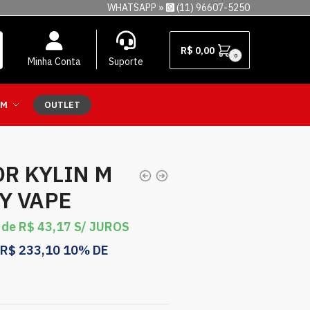
WHATSAPP »
(11) 96607-5250
R$
0,00
0
Minha Conta
Suporte
EM
OUTLET
R KYLIN M
Y VAPE
 de
R$
43,17
S/ JUROS
R$
233,10
10% DE