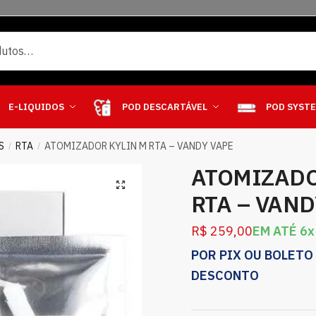
E-LIQUIDOS
POD DESCARTÁVEL
POD SYST
S
RTA
ATOMIZADOR KYLIN M RTA – VANDY VAPE
/
/
ATOMIZADO
RTA – VAND
R$
259,00
EM ATÉ 6x
POR PIX OU BOLETO
DESCONTO