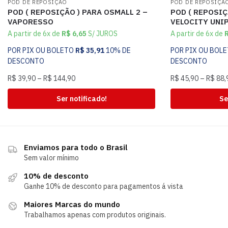
POD DE REPOSIÇÃO
POD DE REPOSIÇÃ
POD ( REPOSIÇÃO ) PARA OSMALL 2 –
POD ( REPOSI
VAPORESSO
VELOCITY UNI
A partir de 6x de
R$
6,65
S/ JUROS
A partir de 6x de
POR PIX OU BOLETO
R$
35,91
10% DE
POR PIX OU BOL
DESCONTO
DESCONTO
R$
39,90
–
R$
144,90
R$
45,90
–
R$
88,
Ser notificado!
Se
Enviamos para todo o Brasil
Sem valor mínimo
10% de desconto
Ganhe 10% de desconto para pagamentos á vista
Maiores Marcas do mundo
Trabalhamos apenas com produtos originais.