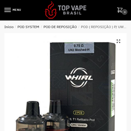
MENU
0
Início
/
POD SYSTEM
/
POD DE REPOSIÇÃO
/
POD ( REPOSIÇÃO ) P/ UWELL WHIRL T1 – UWELL