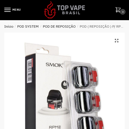
MENU
0
Início
/
POD SYSTEM
/
POD DE REPOSIÇÃO
/
POD ( REPOSIÇÃO ) P/ RPM2 7ML P/ COIL RPM – SMOK