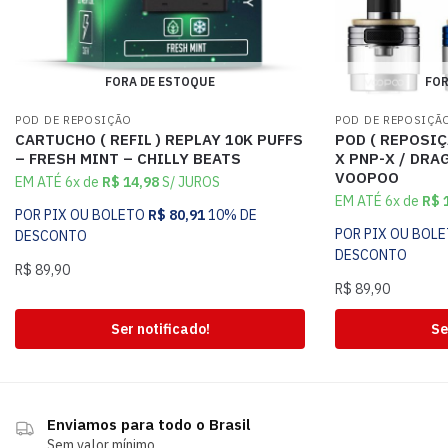
FORA DE ESTOQUE
FOR
POD DE REPOSIÇÃO
POD DE REPOSIÇÃ
CARTUCHO ( REFIL ) REPLAY 10K PUFFS
POD ( REPOSIÇ
– FRESH MINT – CHILLY BEATS
X PNP-X / DRAG
VOOPOO
EM ATÉ 6x de
R$
14,98
S/ JUROS
EM ATÉ 6x de
R$
1
POR PIX OU BOLETO
R$
80,91
10% DE
POR PIX OU BOL
DESCONTO
DESCONTO
R$
89,90
R$
89,90
Ser notificado!
Se
Enviamos para todo o Brasil
Sem valor mínimo