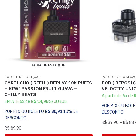
FORA DE ESTOQUE
POD DE REPOSIÇÃO
POD DE REPOSIÇÃ
CARTUCHO ( REFIL ) REPLAY 10K PUFFS
POD ( REPOSI
– KIWI PASSION FRUIT GUAVA –
VELOCITY UNIC
CHILLY BEATS
A partir de 6x de
EM ATÉ 6x de
R$
14,98
S/ JUROS
POR PIX OU BOL
POR PIX OU BOLETO
R$
80,91
10% DE
DESCONTO
DESCONTO
R$
39,90
–
R$
88,
R$
89,90