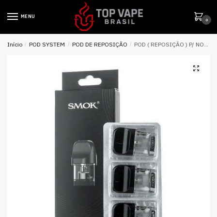
MENU
0
Início
/
POD SYSTEM
/
POD DE REPOSIÇÃO
/
POD ( REPOSIÇÃO ) P/ NOVO POD 1.2Ω 2ML – SMOK