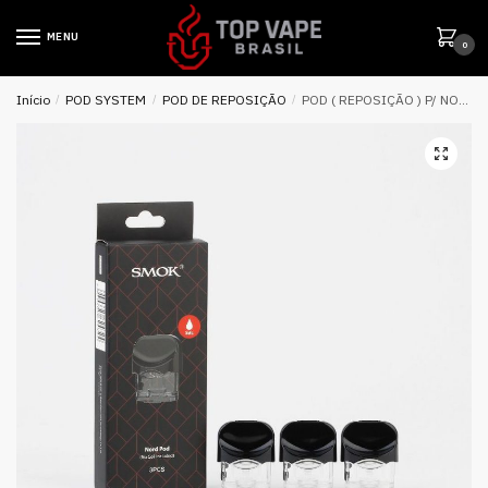
MENU
0
Início
/
POD SYSTEM
/
POD DE REPOSIÇÃO
/
POD ( REPOSIÇÃO ) P/ NORD ( SEM COIL ) – SMOK