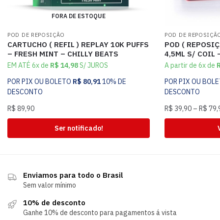
FORA DE ESTOQUE
POD DE REPOSIÇÃO
POD DE REPOSIÇÃ
CARTUCHO ( REFIL ) REPLAY 10K PUFFS
POD ( REPOSIÇ
– FRESH MINT – CHILLY BEATS
4,5ML S/ COIL 
EM ATÉ 6x de
R$
14,98
S/ JUROS
A partir de 6x de
POR PIX OU BOLETO
R$
80,91
10% DE
POR PIX OU BOL
DESCONTO
DESCONTO
R$
89,90
R$
39,90
–
R$
79,
Ser notificado!
Enviamos para todo o Brasil
Sem valor mínimo
10% de desconto
Ganhe 10% de desconto para pagamentos á vista