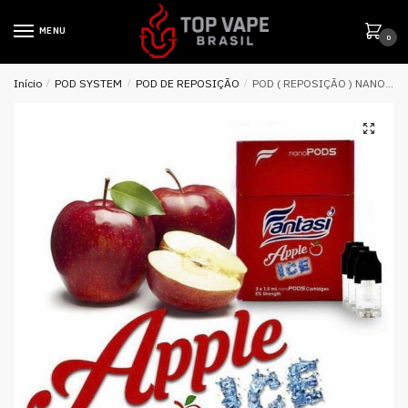
MENU
0
Início
/
POD SYSTEM
/
POD DE REPOSIÇÃO
/
POD ( REPOSIÇÃO ) NANOSTIX APPLE ICE – FANTASI