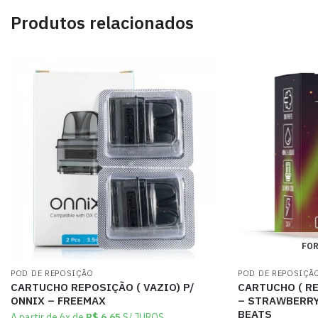
Produtos relacionados
FOR
POD DE REPOSIÇÃO
POD DE REPOSIÇÃ
CARTUCHO REPOSIÇÃO ( VAZIO) P/
CARTUCHO ( RE
ONNIX – FREEMAX
– STRAWBERRY 
BEATS
A partir de 6x de
R$
6,65
S/ JUROS