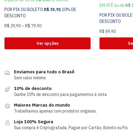
EM ATÉ 6x de
R$
1
POR PIX OU BOLETO
R$
35,91
10% DE
POR PIX OU BOL
DESCONTO
DESCONTO
R$
39,90
–
R$
79,90
R$
89,90
Ver opções
Se
Enviamos para todo o Brasil
Sem valor mínimo
10% de desconto
Ganhe 10% de desconto para pagamentos á vista
Maiores Marcas do mundo
Trabalhamos apenas com produtos originais.
Loja 100% Segura
Sua compra é Criptografada. Pague por Cartão, Boleto ou Pix.