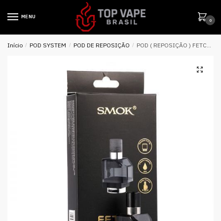
MENU
0
Início
/
POD SYSTEM
/
POD DE REPOSIÇÃO
/
POD ( REPOSIÇÃO ) FETCH PRO ( COIL RGC ) S/ COIL – SMOK