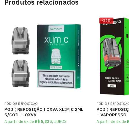
Produtos relacionados
-28%
POD DE REPOSIÇÃO
POD DE REPOSIÇÃ
POD ( REPOSIÇÃO ) OXVA XLIM C 2ML
POD ( REPOSIÇ
S/COIL – OXVA
– VAPORESSO
A partir de 6x de
R$
5,82
S/ JUROS
A partir de 6x de