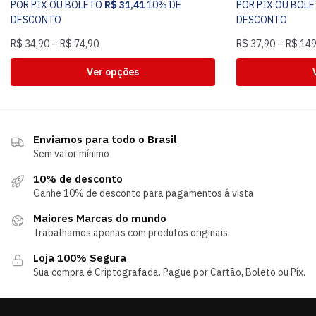
POR PIX OU BOLETO
R$
31,41
10% DE
POR PIX OU BOL
DESCONTO
DESCONTO
R$
34,90
–
R$
74,90
R$
37,90
–
R$
149
Ver opções
Enviamos para todo o Brasil
Sem valor mínimo
10% de desconto
Ganhe 10% de desconto para pagamentos á vista
Maiores Marcas do mundo
Trabalhamos apenas com produtos originais.
Loja 100% Segura
Sua compra é Criptografada. Pague por Cartão, Boleto ou Pix.