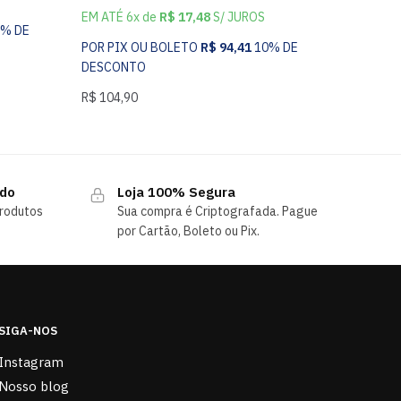
EM ATÉ 6x de
R$
17,48
S/ JUROS
0% DE
POR PIX OU BOLETO
R$
94,41
10% DE
DESCONTO
R$
104,90
ndo
Loja 100% Segura
rodutos
Sua compra é Criptografada. Pague
por Cartão, Boleto ou Pix.
SIGA-NOS
Instagram
Nosso blog