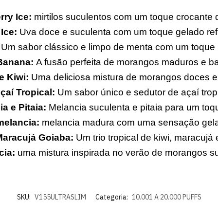
rry Ice:
mirtilos suculentos com um toque crocante 
Ice:
Uva doce e suculenta com um toque gelado ref
Um sabor clássico e limpo de menta com um toque r
Banana:
A fusão perfeita de morangos maduros e b
 Kiwi:
Uma deliciosa mistura de morangos doces e 
çaí Tropical:
Um sabor único e sedutor de açaí tropi
a e Pitaia:
Melancia suculenta e pitaia para um toqu
melancia:
melancia madura com uma sensação gelad
Maracujá Goiaba:
Um trio tropical de kiwi, maracujá 
cia:
uma mistura inspirada no verão de morangos su
SKU:
V155ULTRASLIM
Categoria:
10.001 A 20.000 PUFFS