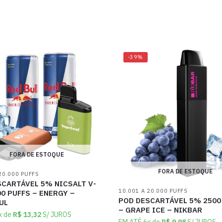
-39%
FORA DE ESTOQUE
FORA DE ESTOQUE
20.000 PUFFS
SCARTÁVEL 5% NICSALT V-
10.001 A 20.000 PUFFS
0 PUFFS – ENERGY –
POD DESCARTÁVEL 5% 2500
UL
– GRAPE ICE – NIKBAR
x de
R$
13,32
S/ JUROS
EM ATÉ 6x de
R$
9,98
S/ JUROS