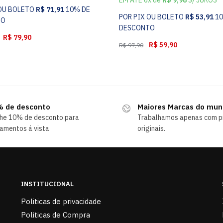
 OU BOLETO
R$
71,91
10% DE
POR PIX OU BOLETO
R$
53,91
1
TO
DESCONTO
R$
79,90
R$
59,90
R$
97,90
 de desconto
Maiores Marcas do mu
he 10% de desconto para
Trabalhamos apenas com p
amentos á vista
originais.
INSTITUCIONAL
Politicas de privacidade
Politicas de Compra