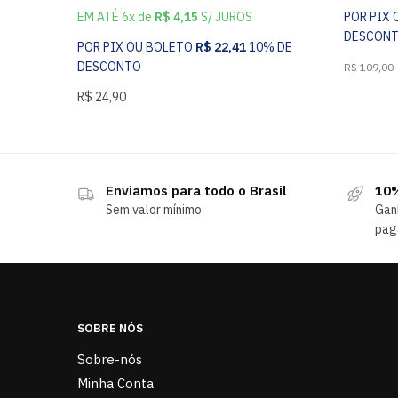
EM ATÉ 6x de
R$
4,15
S/ JUROS
POR PIX
DESCON
POR PIX OU BOLETO
R$
22,41
10% DE
DESCONTO
R$
109,00
R$
24,90
Enviamos para todo o Brasil
10%
Sem valor mínimo
Gan
pag
SOBRE NÓS
Sobre-nós
Minha Conta