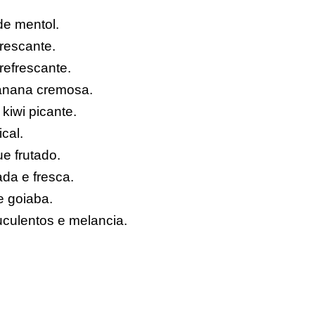
de mentol.
rescante.
efrescante.
anana cremosa.
kiwi picante.
cal.
e frutado.
a e fresca.
e goiaba.
culentos e melancia.