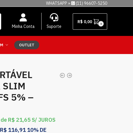
WHATSAPP »
(11) 96607-5250
R$
0,00
0
Minha Conta
Suporte
EM
OUTLET
RTÁVEL
 SLIM
FS 5% –
 de
R$
21,65
S/ JUROS
R$
116,91
10% DE