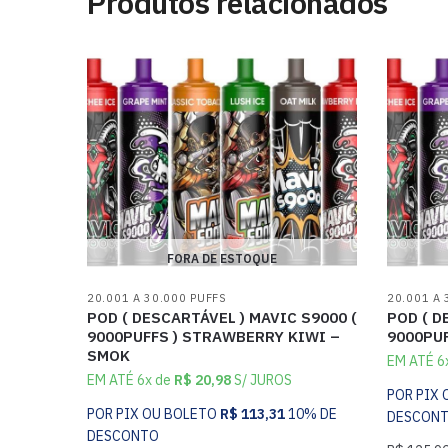
Produtos relacionados
FORA DE ESTOQUE
20.001 A 30.000 PUFFS
20.001 A 
POD ( DESCARTÁVEL ) MAVIC S9000 (
POD ( D
9000PUFFS ) STRAWBERRY KIWI –
9000PUF
SMOK
EM ATÉ 6
EM ATÉ 6x de
R$
20,98
S/ JUROS
POR PIX
POR PIX OU BOLETO
R$
113,31
10% DE
DESCON
DESCONTO