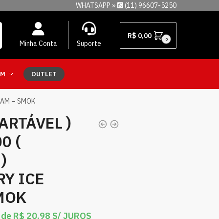
WHATSAPP »
(11) 96607-5250
R$
0,00
0
Minha Conta
Suporte
EM
OUTLET
EAM – SMOK
ARTÁVEL )
0 (
)
Y ICE
MOK
 de
R$
20,98
S/ JUROS