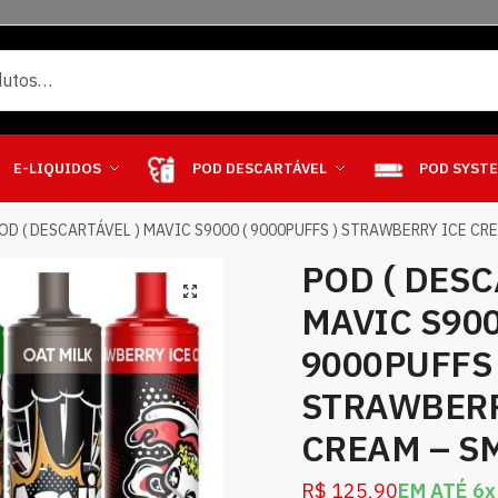
E-LIQUIDOS
POD DESCARTÁVEL
POD SYST
OD ( DESCARTÁVEL ) MAVIC S9000 ( 9000PUFFS ) STRAWBERRY ICE CR
POD ( DESC
MAVIC S900
9000PUFFS 
STRAWBERR
CREAM – S
R$
125,90
EM ATÉ 6x