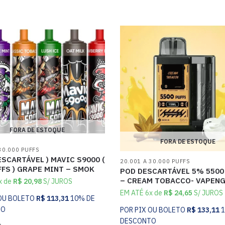
FORA DE ESTOQUE
FORA DE ESTOQUE
30.000 PUFFS
ESCARTÁVEL ) MAVIC S9000 (
20.001 A 30.000 PUFFS
FS ) GRAPE MINT – SMOK
POD DESCARTÁVEL 5% 5500
– CREAM TOBACCO- VAPENG
x de
R$
20,98
S/ JUROS
EM ATÉ 6x de
R$
24,65
S/ JUROS
 OU BOLETO
R$
113,31
10% DE
TO
POR PIX OU BOLETO
R$
133,11
DESCONTO