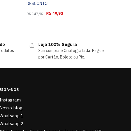
DESCONTO
R$
49,90
R$
147,90
ndo
Loja 100% Segura
rodutos
Sua compra é Criptografada. Pague
por Cartão, Boleto ou Pix.
SIGA-NOS
Instagram
Nosso blog
Whatsapp 1
Whatsapp 2