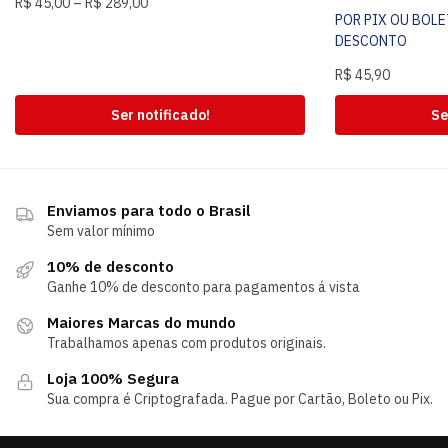
R$
45,00
–
R$
289,00
POR PIX OU BOL
DESCONTO
R$
45,90
Ser notificado!
Se
Enviamos para todo o Brasil
Sem valor mínimo
10% de desconto
Ganhe 10% de desconto para pagamentos á vista
Maiores Marcas do mundo
Trabalhamos apenas com produtos originais.
Loja 100% Segura
Sua compra é Criptografada. Pague por Cartão, Boleto ou Pix.