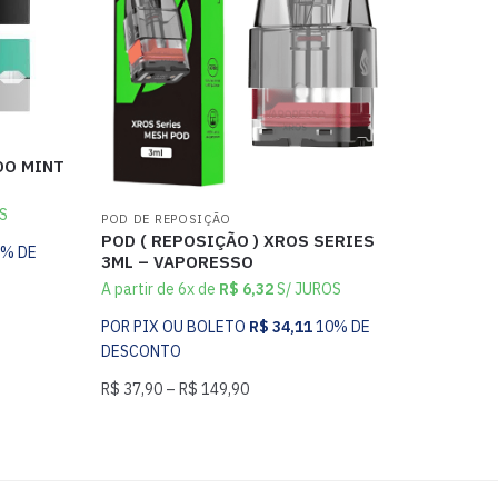
DO MINT
S
POD DE REPOSIÇÃO
POD ( REPOSIÇÃO ) XROS SERIES
0% DE
3ML – VAPORESSO
A partir de 6x de
R$
6,32
S/ JUROS
POR PIX OU BOLETO
R$
34,11
10% DE
DESCONTO
R$
37,90
–
R$
149,90