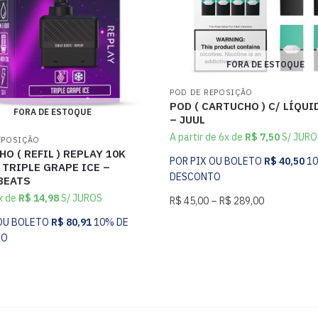
FORA DE ESTOQUE
POD DE REPOSIÇÃO
POD ( CARTUCHO ) C/ LÍQUI
FORA DE ESTOQUE
– JUUL
A partir de 6x de
R$
7,50
S/ JURO
EPOSIÇÃO
O ( REFIL ) REPLAY 10K
POR PIX OU BOLETO
R$
40,50
1
 TRIPLE GRAPE ICE –
DESCONTO
BEATS
x de
R$
14,98
S/ JUROS
R$
45,00
–
R$
289,00
 OU BOLETO
R$
80,91
10% DE
TO