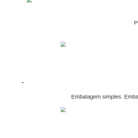
P
Embalagem simples.
Embal