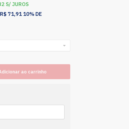
32
S/ JUROS
R$
71,91
10% DE
Adicionar ao carrinho