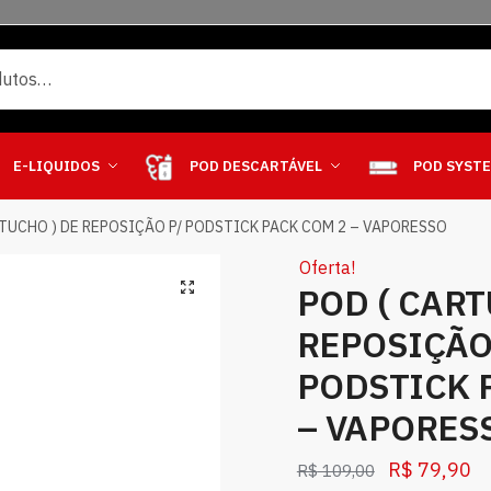
E-LIQUIDOS
POD DESCARTÁVEL
POD SYST
RTUCHO ) DE REPOSIÇÃO P/ PODSTICK PACK COM 2 – VAPORESSO
Oferta!
POD ( CART
REPOSIÇÃO
PODSTICK 
– VAPORES
R$
79,90
R$
109,00