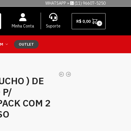
WHATSAPP »
(11) 96607-5250
R$
0,00
0
Minha Conta
Suporte
EM
OUTLET
UCHO ) DE
 P/
PACK COM 2
SO